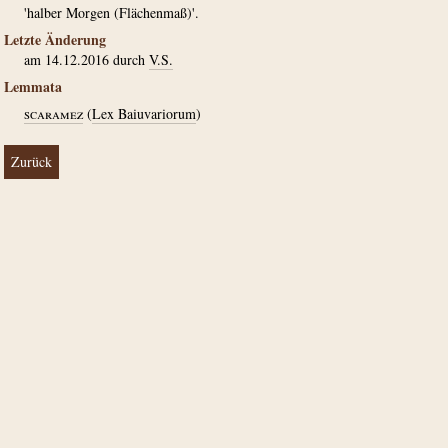
'halber Morgen (Flächenmaß)'.
Letzte Änderung
am 14.12.2016 durch
V.S.
Lemmata
scaramez
(
Lex Baiuvariorum
)
Zurück