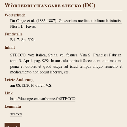
Wörterbuchangabe stecko (DC)
Wörterbuch
Du Cange et al. (1883-1887): Glossarium mediæ et infimæ latinitatis.
Niort: L. Favre.
Fundstelle
Bd. 7. Sp. 592a
Inhalt
STECCO, vox Italica, Spina, vel festuca. Vita S. Francisci Fabrian.
tom. 3. April. pag. 989: In auricula portavit Stecconem cum maxima
pœna et dolore, et quod usque ad istud tempus aliquo remedio et
medicamento non potuit liberari, etc.
Letzte Änderung
am 08.12.2016 durch
V.S.
Link
http://ducange.enc.sorbonne.fr/STECCO
Lemmata
stecko