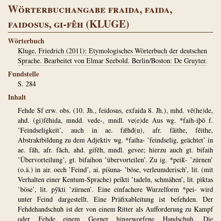
Wörterbuchangabe fraida, faida,
faidosus, gi-fêh (KLUGE)
Wörterbuch
Kluge, Friedrich (2011): Etymologisches Wörterbuch der deutschen
Sprache. Bearbeitet von Elmar Seebold. Berlin/Boston: De Gruyter.
Fundstelle
S. 284
Inhalt
Fehde Sf erw. obs. (10. Jh., feidosus, exfaida 8. Jh.), mhd. vē(he)de,
ahd. (gi)fēhida, mndd. vede-, mndl. ve(e)de Aus wg. *faih-iþō f.
‛Feindseligkeit’, auch in ae. fǣhđ(u), afr. fāithe, fēithe,
Abstraktbildung zu dem Adjektiv wg. *faiha- ‛feindselig, geächtet’ in
ae. fāh, afr. fāch, ahd. gifēh, mndl. gevee; hierzu auch gt. bifaih
‛Übervorteilung’, gt. bifaihon ‛übervorteilen’. Zu ig. *peiḱ- ‛zürnen’
(o.ä.) in air. oech ‛Feind’, ai. píśuna- ‛böse, verleumderisch’, lit. (mit
Verhalten einer Kentum-Sprache) peĩkti ‛tadeln, schmähen’, lit. pìktas
‛böse’, lit. pỹkti ‛zürnen’. Eine einfachere Wurzelform *pei- wird
unter Feind dargestellt. Eine Präfixableitung ist befehden. Der
Fehdehandschuh ist der von einem Ritter als Aufforderung zu Kampf
oder Fehde einem Gegner hingeworfene Handschuh. Die