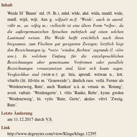
Inhalt
Weide Sf ‛Baum’ std. (9. Jh.), mhd. wīde, ahd. wīda, mndd. wide,
mndl. wijd, wijt. Aus g.
wīþja/ō m./f. ‛Weide’, auch in ­anord.
víđir m., ae. wīþig m.; vielleicht ist eine ältere Form *wīþw-, da
die außergermanischen Sprachen mehrfach auf einen solchen
Lautstand weisen. Die Weide heißt ersichtlich nach ihren
biegsamen, zum Flechten gut geeigneten Zweigen; letztlich liegt
den Bezeichnungen ig. *weiə-­ ‛winden, flechten’ zugrunde (l. viēre
usw.). In welchem Umfang für die einzelsprachlichen
Bezeichnungen aber gemeinsame Vorformen oder parallele
Bezeichnungen vorauszusetzen sind, lässt sich kaum sagen.
Vergleichbar sind (
wiət-u-): gr. ītéa, ­apreuß. witwan n., lett.
vîtuõls (lit. žilvìtis m. ‛Grauweide’), ähnlich russ. vetlá. Ferner als
‛Weidenzweig, Rute’, auch ‛Ranken’ u.ä. ai. vetasá- m. ‛Rotang’,
avest. vaētaii- ‛Weidengerte’, l. vītis ‛Ranke, Rebe’, kymr. gwden
‛Weidenzweig’, lit. vytìs ‛Rute, Gerte’, akslav. větvĭ ‛Zweig,
Rute’.
Letzte Änderung
am 11.12.2017 durch
V.S.
Link
http://www.degruyter.com/view/Kluge/kluge.12295