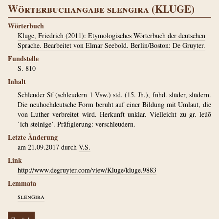
Wörterbuchangabe slengira (KLUGE)
Wörterbuch
Kluge, Friedrich (2011): Etymologisches Wörterbuch der deutschen
Sprache. Bearbeitet von Elmar Seebold. Berlin/Boston: De Gruyter.
Fundstelle
S. 810
Inhalt
Schleuder Sf (schleudern 1 Vsw.) std. (15. Jh.), fnhd. slūder, slūdern.
Die neuhochdeutsche Form beruht auf einer Bildung mit Umlaut, die
von Luther verbreitet wird. Herkunft unklar. Vielleicht zu gr. leúō
‛ich steinige’. Präfigierung: verschleudern.
Letzte Änderung
am 21.09.2017 durch
V.S.
Link
http://www.degruyter.com/view/Kluge/kluge.9883
Lemmata
slengira