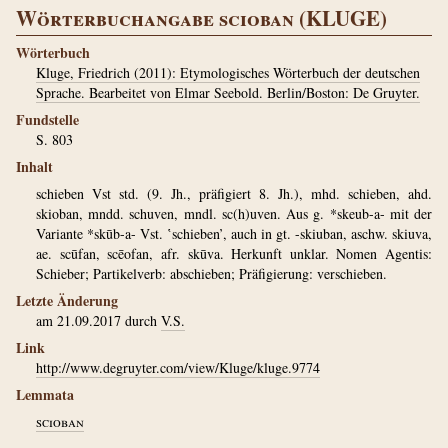
Wörterbuchangabe scioban (KLUGE)
Wörterbuch
Kluge, Friedrich (2011): Etymologisches Wörterbuch der deutschen
Sprache. Bearbeitet von Elmar Seebold. Berlin/Boston: De Gruyter.
Fundstelle
S. 803
Inhalt
schieben Vst std. (9. Jh., präfigiert 8. Jh.), mhd. schieben, ahd.
skioban, mndd. schuven, mndl. sc(h)uven. Aus g. *skeub-a- mit der
Variante *skūb-a- Vst. ‛schieben’, auch in gt. -skiuban, aschw. skiuva,
ae. scūfan, scēofan, afr. skūva. Herkunft unklar. Nomen Agentis:
Schieber; Partikelverb: abschieben; Präfigierung: verschieben.
Letzte Änderung
am 21.09.2017 durch
V.S.
Link
http://www.degruyter.com/view/Kluge/kluge.9774
Lemmata
scioban