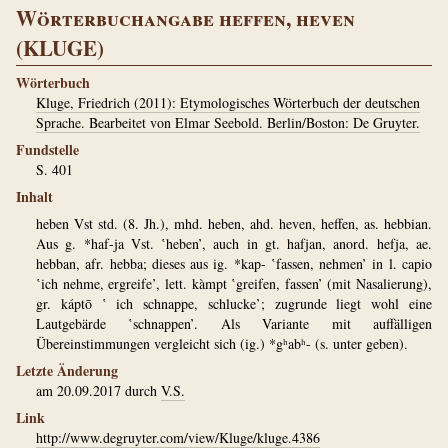
Wörterbuchangabe heffen, heven
(KLUGE)
Wörterbuch
Kluge, Friedrich (2011): Etymologisches Wörterbuch der deutschen
Sprache. Bearbeitet von Elmar Seebold. Berlin/Boston: De Gruyter.
Fundstelle
S. 401
Inhalt
heben Vst std. (8. Jh.), mhd. heben, ahd. heven, heffen, as. hebbian.
Aus g. *haf-ja Vst. ‛heben’, auch in gt. hafjan, ­anord. hefja, ae.
hebban, afr. hebba; dieses aus ig. *kap- ‛fassen, nehmen’ in l. capio
‛ich nehme, ergreife’, lett. kàmpt ‛greifen, fassen’ (mit Nasalierung),
gr. káptō ‛ ich schnappe, schlucke’; zugrunde liegt wohl eine
Lautgebärde ‛schnappen’. Als Variante mit auffälligen
Übereinstimmungen vergleicht sich (ig.) *gʰabʰ- (s. unter geben).
Letzte Änderung
am 20.09.2017 durch
V.S.
Link
http://www.degruyter.com/view/Kluge/kluge.4386