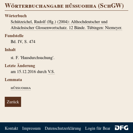
Wörterbuchangabe hûssuohha (SchGW)
Wörterbuch
Schützeichel, Rudolf (Hg.) (2004): Althochdeutscher und
Altsächsischer Glossenwortschatz. 12 Bände. Tübingen: Niemeyer.
Fundstelle
Bd. IV, S. 474
Inhalt
st. F. 'Hausdurchsuchung'.
Letzte Änderung
am 15.12.2016 durch
V.S.
Lemmata
hûssuohha
Zurück
Kontakt
Impressum
Datenschutzerklärung
Login für Bearbeiter