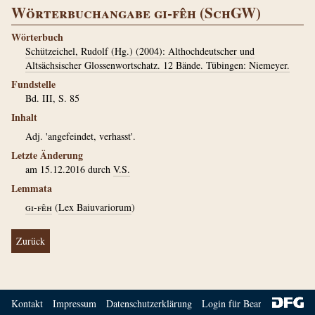
Wörterbuchangabe gi-fêh (SchGW)
Wörterbuch
Schützeichel, Rudolf (Hg.) (2004): Althochdeutscher und
Altsächsischer Glossenwortschatz. 12 Bände. Tübingen: Niemeyer.
Fundstelle
Bd. III, S. 85
Inhalt
Adj. 'angefeindet, verhasst'.
Letzte Änderung
am 15.12.2016 durch
V.S.
Lemmata
gi-fêh
(
Lex Baiuvariorum
)
Zurück
Kontakt
Impressum
Datenschutzerklärung
Login für Bearbeiter