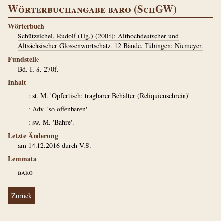
Wörterbuchangabe baro (SchGW)
Wörterbuch
Schützeichel, Rudolf (Hg.) (2004): Althochdeutscher und
Altsächsischer Glossenwortschatz. 12 Bände. Tübingen: Niemeyer.
Fundstelle
Bd. I, S. 270f.
Inhalt
: st. M. 'Opfertisch; tragbarer Behälter (Reliquienschrein)'
: Adv. 'so offenbaren'
: sw. M. 'Bahre'.
Letzte Änderung
am 14.12.2016 durch
V.S.
Lemmata
baro
Zurück